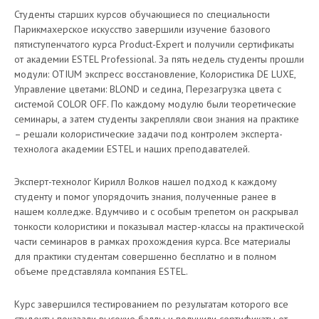
Студенты старших курсов обучающиеся по специальности
Парикмахерское искусство завершили изучение базового
пятиступенчатого курса Рroduct-Expert и получили сертификаты
от академии ESTEL Professional. За пять недель студенты прошли
модули: OTIUM экспресс восстановление, Колористика DE LUXE,
Управление цветами: BLOND и седина, Перезагрузка цвета с
системой COLOR OFF. По каждому модулю были теоретические
семинары, а затем студенты закрепляли свои знания на практике
– решали колористические задачи под контролем эксперта-
технолога академии ESTEL и наших преподавателей.
Эксперт-технолог Кирилл Волков нашел подход к каждому
студенту и помог упорядочить знания, полученные ранее в
нашем колледже. Вдумчиво и с особым трепетом он раскрывал
тонкости колористики и показывал мастер-классы на практической
части семинаров в рамках прохождения курса. Все материалы
для практики студентам совершенно бесплатно и в полном
объеме представляла компания ESTEL.
Курс завершился тестированием по результатам которого все