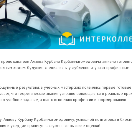
 преподавателя Алиева Курбана Курбанмагомедовича активно готовятс
 полным ходом: будущие специалисты углублённо изучают профильные
ощутимые результаты: в учебных мастерских появились первые готовые
зывает, что теоретические знания успешно воплощаются в реальные пра
осто учебное задание, а шаг к освоению профессии и формированию
у, Алиеву Курбану Курбанмагомедовичу, успешной подготовки и блест
нания и усердие принесут заслуженные высокие оценки!