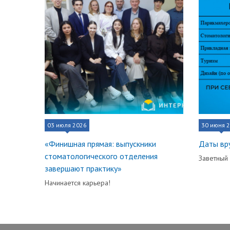
03 июля 2026
30 июня 
«Финишная прямая: выпускники
Даты вр
стоматологического отделения
Заветный
завершают практику»
Начинается карьера!