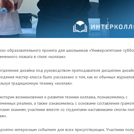
ьско-образовательного проекта для школьников «Университетские субб
менного плаката в стиле «коллаж».
 отделения дизайна под руководством преподавателя дисциплин дизай
ведения мастер-класса было рассказано о том, как из обычных журнало
ользуя традиционную технику «коллаж».
 истории возникновения и развития техники коллажа, познакомились с
еменных реалиях, а также ознакомились с основами составления грамот
ским знаниям, участники вместе со студентами-наставниками смогли по
аж».
вероятно интересным событием для всех присутствующих. Участники пол