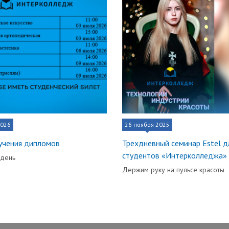
2026
26 ноября 2025
учения дипломов
Трехдневный семинар Estel д
студентов «Интерколледжа»
 день
Держим руку на пульсе красоты